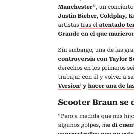
Manchester”
, un conciert
Justin Bieber, Coldplay, K
artistas
tras el
atentado te
Grande en el que murieron
Sin embargo, una de las gra
controversia con Taylor S
derechos en los primeros sei
trabajar con él y volver a s
Version’
y
hacer una de la
Scooter Braun se 
“Pero a medida que mis hijo
algunos golpes, m
e di cuen
superestrellas que no est