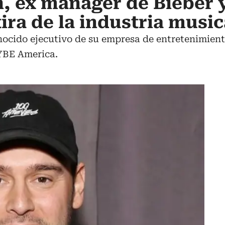
, ex manager de Bieber 
ira de la industria music
nocido ejecutivo de su empresa de entretenimien
HYBE America.