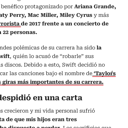
o benéfico protagonizado por
Ariana Grande,
aty Perry, Mac Miller, Miley Cyrus
y más
rrorista
de 2017 frente a un concierto de
 22 personas.
ndes polémicas de su carrera ha sido
la
wift
, quién lo acusó de “robarle” sus
s discos. Debido a esto, Swift decidió no
acar las canciones bajo el nombre de
‘Taylor´s
s giras más importantes de su carrera.
despidió en una carta
s crecieron y mi vida personal sufrió
ta de que mis hijos eran tres
aba dispuesto a perder.
Los sacrificios que