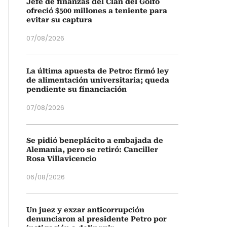
Jefe de finanzas del Clan del Golfo
ofreció $500 millones a teniente para
evitar su captura
07/08/2026
La última apuesta de Petro: firmó ley
de alimentación universitaria; queda
pendiente su financiación
07/08/2026
Se pidió beneplácito a embajada de
Alemania, pero se retiró: Canciller
Rosa Villavicencio
06/08/2026
Un juez y exzar anticorrupción
denunciaron al presidente Petro por