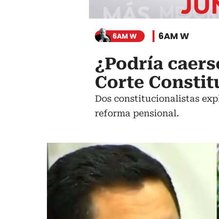
6AM W
6AM W
¿Podría caers
Corte Constit
Dos constitucionalistas expl
reforma pensional.