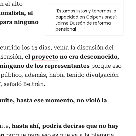
n el alto
“Estamos listos y tenemos la
onalista, el
capacidad en Colpensiones”:
 para ninguno
Jaime Dussán de reforma
pensional
currido los 15 días, venía la discusión del
iscusión,
el
proyecto
no era desconocido,
a ninguno de los representantes
porque eso
 público, además, había tenido divulgación
, señaló Beltrán.
ámite, hasta ese momento, no violó la
mite,
hasta ahí, podría decirse que no hay
ón
porque para eso es que va a la plenaria.