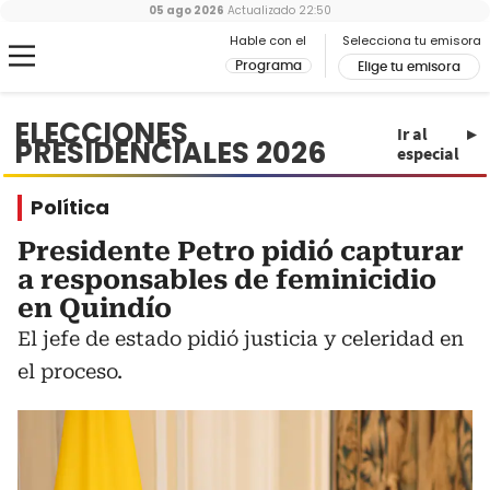
05 ago 2026
Actualizado
22:50
Hable con el
Selecciona tu emisora
Programa
Elige tu emisora
ELECCIONES
Ir al
PRESIDENCIALES 2026
especial
Política
Presidente Petro pidió capturar
a responsables de feminicidio
en Quindío
El jefe de estado pidió justicia y celeridad en
el proceso.