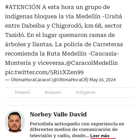
#ATENCIÓN
A esta hora un grupo de
indígenas bloquea la vía Medellín -Urabá
entre Dabeiba y Chigorodó, km 68, sector
Tasidó. En el lugar quemaron ramas de
árboles y llantas. La policía de Carreteras
recomienda la Ruta Medellín -Caucasia-
Montería y viceversa.
@CaracolMedellin
pic.twitter.com/5Ri1XZen99
— ÚltimaHoraCaracol (@UltimaHoraCR)
May 16, 2024
Protesta
Bloqueo
Indígenas
Norbey Valle David
Periodista antioqueño con experiencia en
diferentes medios de comunicación de
televisión y radio, desde
...
Leer más