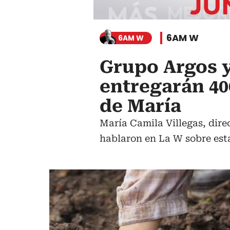
6AM W
6AM W
Grupo Argos y
entregarán 40
de María
María Camila Villegas, dire
hablaron en La W sobre esta