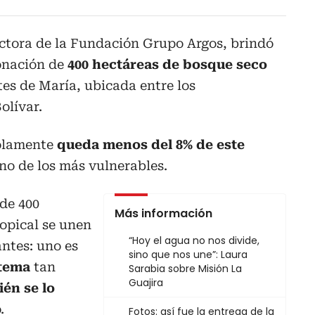
ectora de la Fundación Grupo Argos, brindó
donación de
400 hectáreas de bosque seco
es de María, ubicada entre los
olívar.
solamente
queda menos del 8% de este
uno de los más vulnerables.
de 400
Más información
opical se unen
“Hoy el agua no nos divide,
ntes: uno es
sino que nos une”: Laura
stema
tan
Sarabia sobre Misión La
Guajira
ién se lo
.
Fotos: así fue la entrega de la