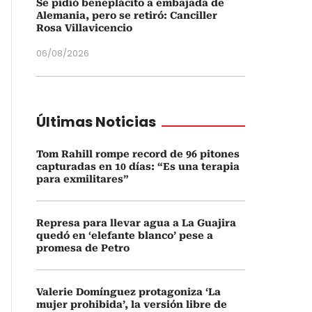
Se pidió beneplácito a embajada de
Alemania, pero se retiró: Canciller
Rosa Villavicencio
06/08/2026
Últimas Noticias
Tom Rahill rompe record de 96 pitones
capturadas en 10 días: “Es una terapia
para exmilitares”
Represa para llevar agua a La Guajira
quedó en ‘elefante blanco’ pese a
promesa de Petro
Valerie Domínguez protagoniza ‘La
mujer prohibida’, la versión libre de