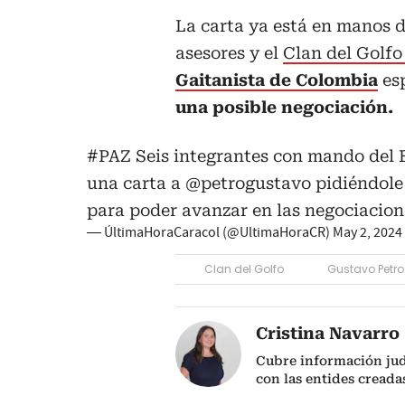
La carta ya está en manos d
asesores y el
Clan del Golf
Gaitanista de Colombia
esp
una posible negociación.
#PAZ
Seis integrantes con mando del E
una carta a
@petrogustavo
pidiéndole
para poder avanzar en las negociacion
— ÚltimaHoraCaracol (@UltimaHoraCR)
May 2, 2024
Clan del Golfo
Gustavo Petro
Cristina Navarro
Cubre información jud
con las entides creada