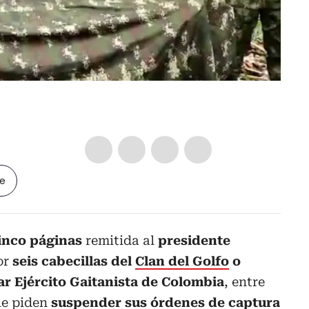
le
cinco páginas
remitida al
presidente
or
seis cabecillas del
Clan del Golfo
o
r Ejército Gaitanista de Colombia
, entre
le piden
suspender sus órdenes de captura