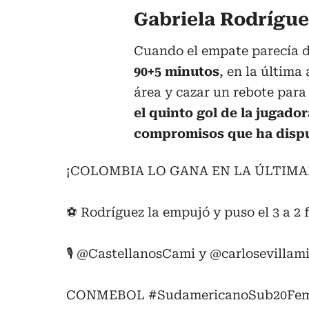
Gabriela Rodrígue
Cuando el empate parecía d
90+5 minutos
, en la última
área y cazar un rebote para 
el quinto gol de la jugado
compromisos que ha disp
¡COLOMBIA LO GANA EN LA ÚLTIMA! 
⚽ Rodríguez la empujó y puso el 3 a 2 f
🎙
@CastellanosCami
y
@carlosevillami
CONMEBOL
#SudamericanoSub20Fe