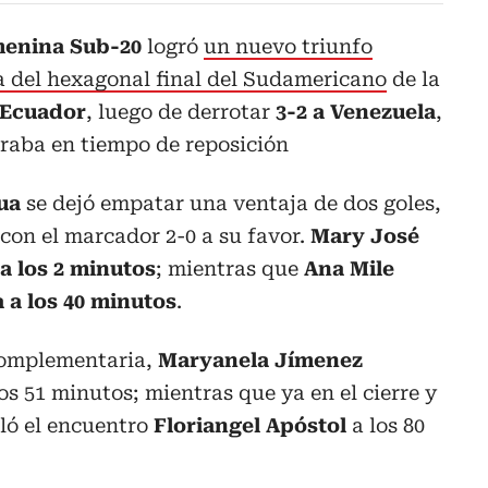
menina Sub-20
logró
un nuevo triunfo
a del hexagonal final del Sudamericano
de la
Ecuador
, luego de derrotar
3-2 a Venezuela
,
traba en tiempo de reposición
ua
se dejó empatar una ventaja de dos goles,
 con el marcador 2-0 a su favor.
Mary José
a los 2 minutos
; mientras que
Ana Mile
 a los 40 minutos
.
complementaria,
Maryanela Jímenez
os 51 minutos; mientras que ya en el cierre y
aló el encuentro
Floriangel Apóstol
a los 80