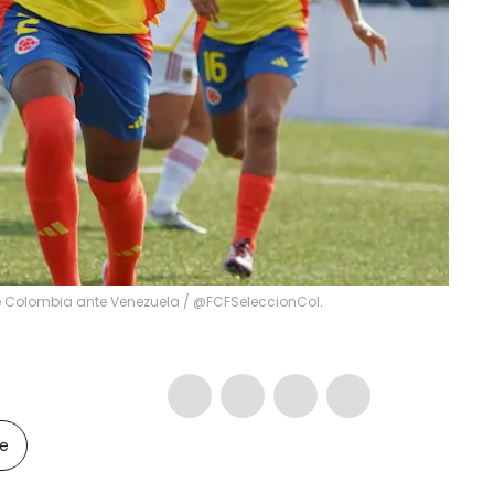
 de Colombia ante Venezuela / @FCFSeleccionCol.
le