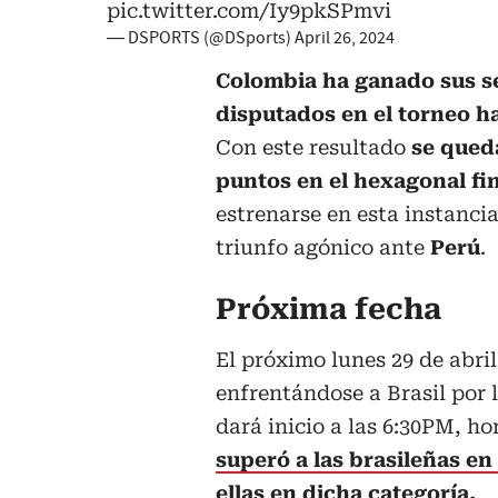
pic.twitter.com/Iy9pkSPmvi
— DSPORTS (@DSports)
April 26, 2024
Colombia ha ganado sus se
disputados en el torneo ha
Con este resultado
se qued
puntos en el hexagonal fi
estrenarse en esta instanci
triunfo agónico ante
Perú
.
Próxima fecha
El próximo lunes 29 de abril
enfrentándose a Brasil por l
dará inicio a las 6:30PM, h
superó a las brasileñas en 
ellas en dicha categoría
.