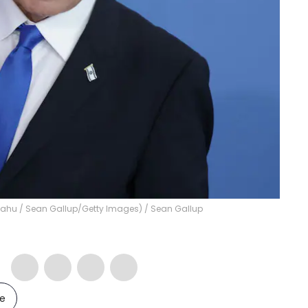
anyahu / Sean Gallup/Getty Images)
/
Sean Gallup
le