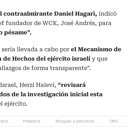
l contraalmirante Daniel Hagari,
indicó
ef fundador de WCK, José Andrés, para
o pésame”.
 sería llevada a cabo por
el Mecanismo de
 de Hechos del ejército israelí
y que
llazgos de forma transparente”.
Israel, Herzi Halevi,
“revisará
os de la investigación inicial esta
 ejército.
erra
Palestina
Ataques a personas
ONG