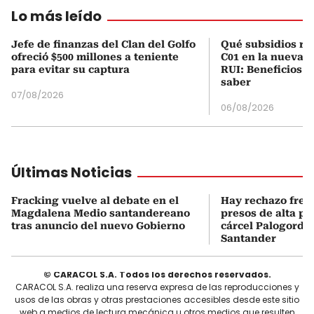
Lo más leído
Jefe de finanzas del Clan del Golfo
Qué subsidios rec
ofreció $500 millones a teniente
C01 en la nueva c
para evitar su captura
RUI: Beneficios y
saber
07/08/2026
06/08/2026
Últimas Noticias
Fracking vuelve al debate en el
Hay rechazo frent
Magdalena Medio santandereano
presos de alta pe
tras anuncio del nuevo Gobierno
cárcel Palogordo 
Santander
© CARACOL S.A. Todos los derechos reservados.
CARACOL S.A. realiza una reserva expresa de las reproducciones y
usos de las obras y otras prestaciones accesibles desde este sitio
web a medios de lectura mecánica u otros medios que resulten