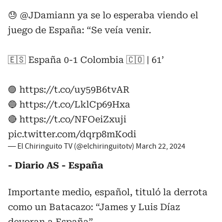
😓
@JDamiann
ya se lo esperaba viendo el
juego de España: “Se veía venir.
🇪🇸 España 0-1 Colombia 🇨🇴 | 61’
🟣
https://t.co/uy59B6tvAR
🔵
https://t.co/LklCp69Hxa
🔴
https://t.co/NFOeiZxuji
pic.twitter.com/dqrp8mKodi
— El Chiringuito TV (@elchiringuitotv)
March 22, 2024
- Diario AS - España
Importante medio, español, tituló la derrota
como un Batacazo: “James y Luis Díaz
devoran a España”.