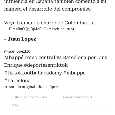
influencia en España también comento a su
manera el desarrollo del compromiso.
Vaya tremendo charro de Colombia tú
— DjMaRiiO (@DjMaRiiO)
March 22, 2024
- Juan López
@juanlopezf10
Mbappé como central vs Barcelona por Luis
Enrique
#deportesentiktok
#tiktokfootballacademy
#mbappe
#barcelona
♬ sonido original - Juan López
Selección colombiana
Selección española
FIFA