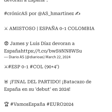
#crónicAS
por
@AS_hmartinez
✍️
⚔️ AMISTOSO | ESPAÑA 0-1 COLOMBIA
😨 James y Luis Díaz devoran a
España
https://t.co/bwS9NN8WSu
— Diario AS (@diarioas)
March 22, 2024
⚔️
#ESP
0-1
#COL
(90+4’)
🚨 ¡FINAL DEL PARTIDO! ¡Batacazo de
España en su 'debut' en 2024!
🏆
#VamosEspaña
#EURO2024