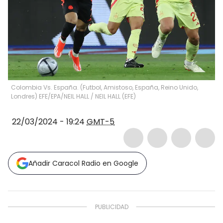
Colombia Vs. España. (Futbol, Amistoso, España, Reino Unido,
Londres) EFE/EPA/NEIL HALL
/
NEIL HALL
(
EFE
)
22/03/2024 - 19:24
GMT-5
Añadir Caracol Radio en Google