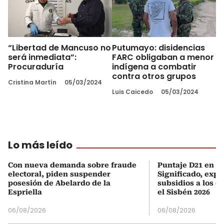
“Libertad de Mancuso no
Putumayo: disidencias
será inmediata”:
FARC obligaban a menor
Procuraduría
indígena a combatir
contra otros grupos
Cristina Martín
05/03/2024
Luis Caicedo
05/03/2024
Lo más leído
Con nueva demanda sobre fraude
Puntaje D21 en el
electoral, piden suspender
Significado, expl
posesión de Abelardo de la
subsidios a los q
Espriella
el Sisbén 2026
06/08/2026
06/08/2026