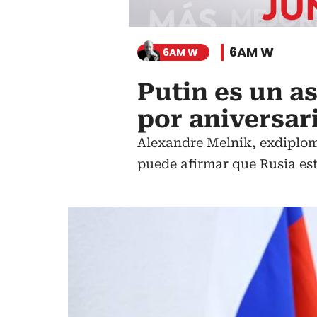
6AM W
6AM W
Putin es un a
por aniversar
Alexandre Melnik, exdiplomá
puede afirmar que Rusia es