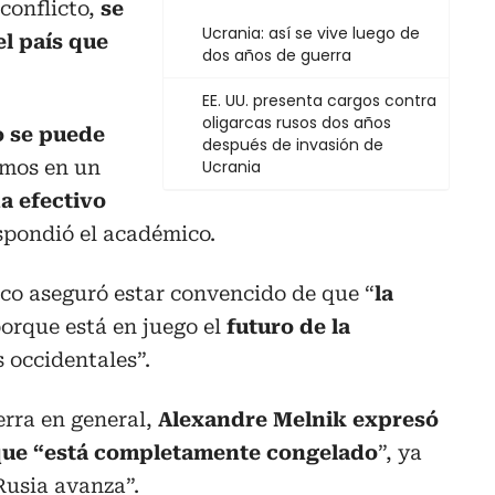
 conflicto,
se
Ucrania: así se vive luego de
el país que
dos años de guerra
EE. UU. presenta cargos contra
oligarcas rusos dos años
o se puede
después de invasión de
amos en un
Ucrania
a efectivo
espondió el académico.
ico aseguró estar convencido de que “
la
orque está en juego el
futuro de la
s occidentales”.
rra en general,
Alexandre Melnik expresó
 que “está completamente congelado
”, ya
Rusia avanza”.