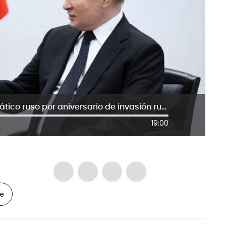
Putin es un asesino serial: exdiplomático ruso por aniversario de invasión rusa a Ucrania
19:00
le