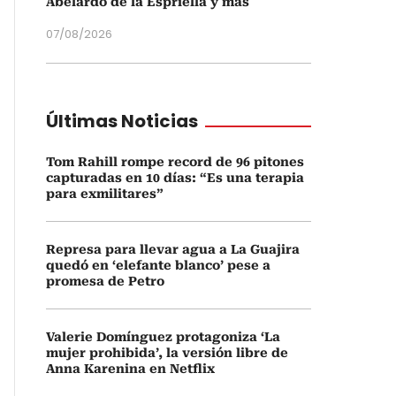
Abelardo de la Espriella y más
07/08/2026
Últimas Noticias
Tom Rahill rompe record de 96 pitones
capturadas en 10 días: “Es una terapia
para exmilitares”
Represa para llevar agua a La Guajira
quedó en ‘elefante blanco’ pese a
promesa de Petro
Valerie Domínguez protagoniza ‘La
mujer prohibida’, la versión libre de
Anna Karenina en Netflix