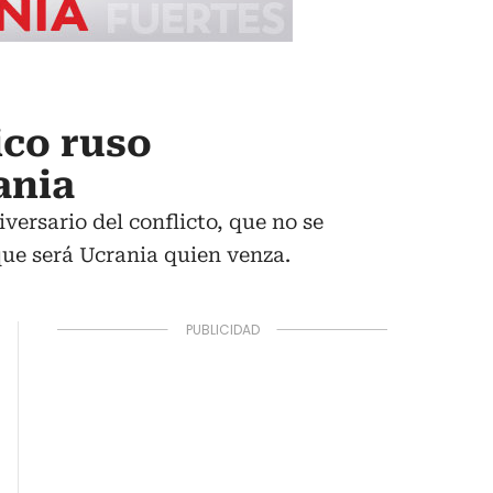
ico ruso
ania
ersario del conflicto, que no se
ue será Ucrania quien venza.