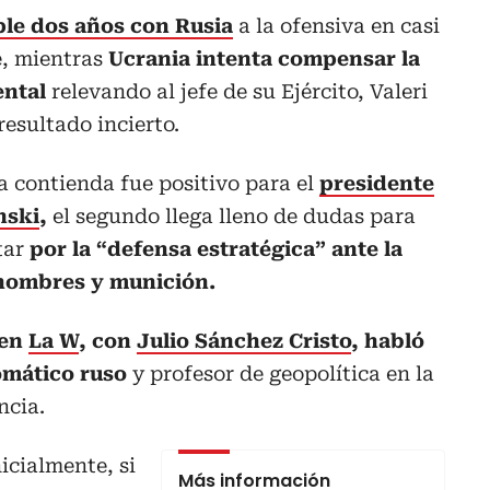
le dos años con Rusia
a la ofensiva en casi
e, mientras
Ucrania intenta compensar la
ental
relevando al jefe de su Ejército, Valeri
esultado incierto.
la contienda fue positivo para el
presidente
nski
,
el segundo llega lleno de dudas para
tar
por la “defensa estratégica” ante la
hombres y munición.
 en
La W
, con
Julio Sánchez Cristo
, habló
omático ruso
y profesor de geopolítica en la
ncia.
nicialmente, si
Más información