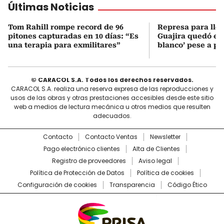
Últimas Noticias
Tom Rahill rompe record de 96
Represa para lle
pitones capturadas en 10 días: “Es
Guajira quedó en 
una terapia para exmilitares”
blanco’ pese a p
© CARACOL S.A. Todos los derechos reservados.
CARACOL S.A. realiza una reserva expresa de las reproducciones y
usos de las obras y otras prestaciones accesibles desde este sitio
web a medios de lectura mecánica u otros medios que resulten
adecuados.
Contacto
Contacto Ventas
Newsletter
Pago electrónico clientes
Alta de Clientes
Registro de proveedores
Aviso legal
Política de Protección de Datos
Política de cookies
Configuración de cookies
Transparencia
Código Ético