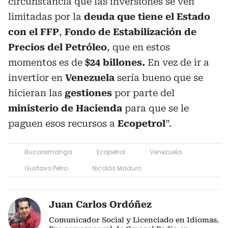
circunstancia que las inversiones se ven
limitadas por la
deuda que tiene el Estado
con el FFP
,
Fondo de Estabilización de
Precios del Petróleo
, que en estos
momentos es de
$24 billones.
En vez de ir a
invertior en
Venezuela
sería bueno que se
hicieran las
gestiones
por parte del
ministerio de Hacienda
para que se le
paguen esos recursos a
Ecopetrol
”.
Bucaramanga
Ecopetrol
Venezuela
Gustavo Petro
Nicolás Maduro
Juan Carlos Ordóñez
Comunicador Social y Licenciado en Idiomas.