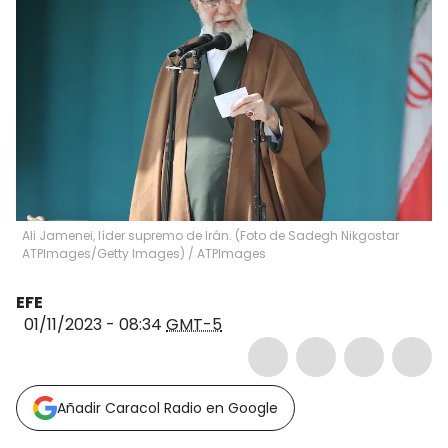
Ali Jamenei, líder supremo de Irán. (Foto de Sadegh Nikgostar
ATPImages/Getty Images)
/
ATPImages
EFE
01/11/2023 - 08:34
GMT-5
Añadir Caracol Radio en Google