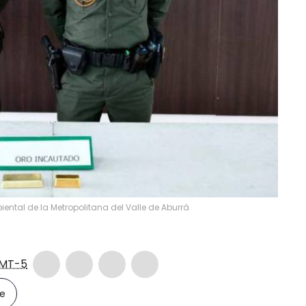
ental de la Metropolitana del Valle de Aburrá
MT-5
le