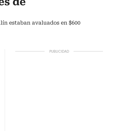
es de
llín estaban avaluados en $600