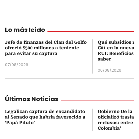
Lo más leído
Jefe de finanzas del Clan del Golfo
Qué subsidios rec
ofreció $500 millones a teniente
C01 en la nueva c
para evitar su captura
RUI: Beneficios y
saber
07/08/2026
06/08/2026
Últimas Noticias
Legalizan captura de excandidato
Gobierno De la Es
al Senado que habría favorecido a
oficializó traslad
‘Papá Pitufo’
reclusos: entre el
Colombia’