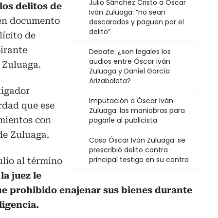
Julio Sánchez Cristo a Óscar
los delitos de
Iván Zuluaga: “no sean
 en documento
descarados y paguen por el
delito”
lícito de
pirante
Debate: ¿son legales los
audios entre Óscar Iván
d Zuluaga.
Zuluaga y Daniel García
Arizabaleta?
tigador
Imputación a Óscar Iván
rdad que ese
Zuluaga: las maniobras para
imientos con
pagarle al publicista
de Zuluaga.
Caso Óscar Iván Zuluaga: se
prescribió delito contra
principal testigo en su contra
ulio al término
,
la juez le
ne prohibido enajenar sus bienes durante
ligencia.