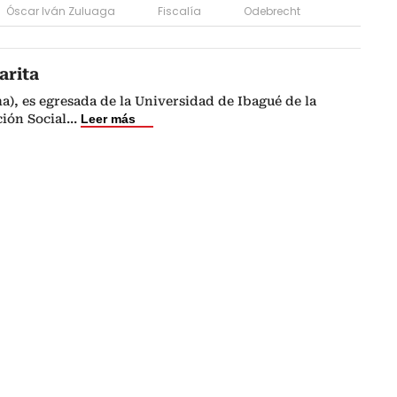
Óscar Iván Zuluaga
Fiscalía
Odebrecht
arita
a), es egresada de la Universidad de Ibagué de la
ión Social
...
Leer más