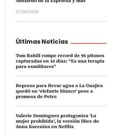
Abelardo de la Espriella y más
07/08/2026
Últimas Noticias
Tom Rahill rompe record de 96 pitones
capturadas en 10 días: “Es una terapia
para exmilitares”
Represa para llevar agua a La Guajira
quedó en ‘elefante blanco’ pese a
promesa de Petro
Valerie Domínguez protagoniza ‘La
mujer prohibida’, la versión libre de
Anna Karenina en Netflix