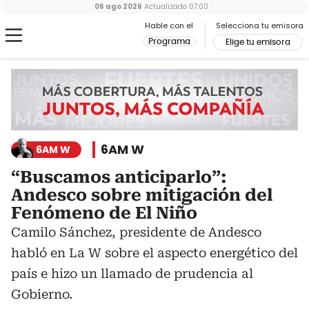
06 ago 2026
Actualizado
07:00
Hable con el
Selecciona tu emisora
Programa
Elige tu emisora
6AM W
6AM W
“Buscamos anticiparlo”:
Andesco sobre mitigación del
Fenómeno de El Niño
Camilo Sánchez, presidente de Andesco
habló en La W sobre el aspecto energético del
país e hizo un llamado de prudencia al
Gobierno.