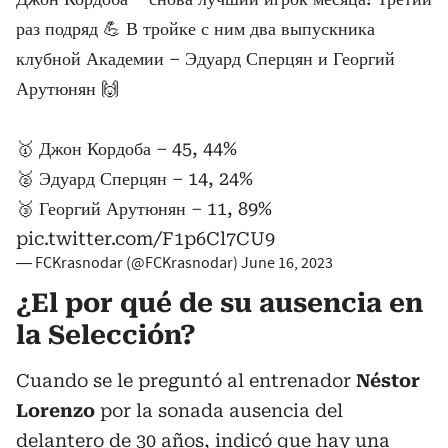
раз подряд 💪 В тройке с ним два выпускника
клубной Академии – Эдуард Сперцян и Георгий
Арутюнян 🙌
🥇 Джон Кордоба – 45, 44%
🥈 Эдуард Сперцян – 14, 24%
🥉 Георгий Арутюнян – 11, 89%
pic.twitter.com/F1p6Cl7CU9
— FCKrasnodar (@FCKrasnodar)
June 16, 2023
¿El por qué de su ausencia en
la Selección?
Cuando se le preguntó al entrenador
Néstor
Lorenzo
por la sonada ausencia del
delantero de 30 años, indicó que hay una