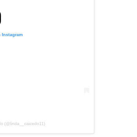
n Instagram
do (@linda__caicedo11)