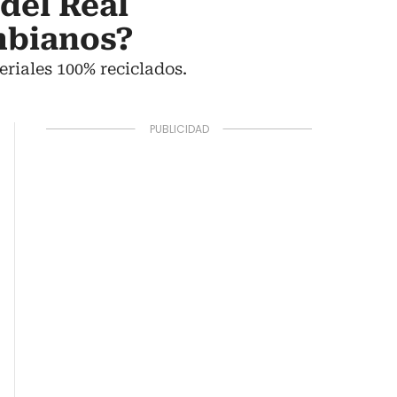
del Real
mbianos?
riales 100% reciclados.