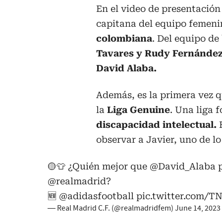
En el video de presentació
capitana del equipo femeni
colombiana
. Del equipo de
Tavares y Rudy Fernánde
David Alaba.
Además, es la primera vez q
la
Liga Genuine
. Una liga
discapacidad intelectual.
observar a Javier, uno de lo
🟡👕 ¿Quién mejor que
@David_Alaba
p
@realmadrid
?
🆕
@adidasfootball
pic.twitter.com/
— Real Madrid C.F. (@realmadridfem)
June 14, 2023