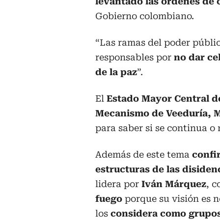
levantado las órdenes de 
Gobierno colombiano.
“Las ramas del poder públic
responsables por
no dar ce
de la paz
”.
El
Estado Mayor Central de
Mecanismo de Veeduría, M
para saber si se continua o 
Además de este tema
confi
estructuras de las diside
lidera por
Iván Márquez
, 
fuego
porque su visión es 
los
considera como grupos