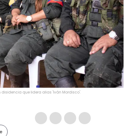
 disidencia que lidera alias 'Iván Mordisco'.
le