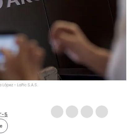
López - LaPic S.A.S.
T-5
le