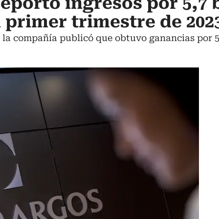
eportó ingresos por 5,7 
l primer trimestre de 202
 la compañía publicó que obtuvo ganancias por 5