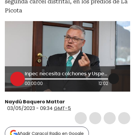
segunda cárcel distrital, en los predios de La
Picota
Inpec necesita colchones y Uspec envía alarmas: MinJusticia por reforma carcelaria
00:00:00
12:02
Naydú Baquero Mattar
03/05/2023 - 09:34
GMT-5
Añadir Caracol Radio en Google