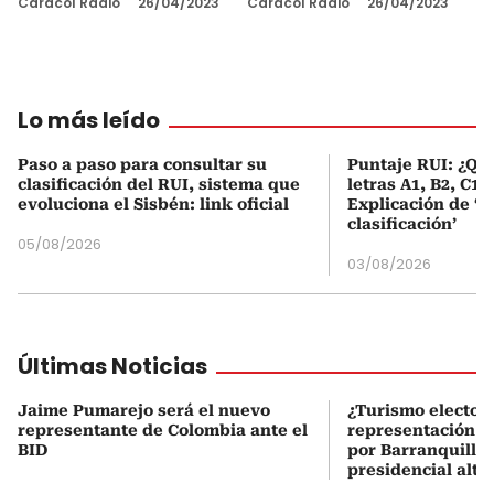
Caracol Radio
26/04/2023
Caracol Radio
26/04/2023
Lo más leído
Paso a paso para consultar su
Puntaje RUI: ¿Qué
clasificación del RUI, sistema que
letras A1, B2, C1 
evoluciona el Sisbén: link oficial
Explicación de ‘
clasificación’
05/08/2026
03/08/2026
Últimas Noticias
Jaime Pumarejo será el nuevo
¿Turismo electora
representante de Colombia ante el
representación p
BID
por Barranquilla
presidencial alte