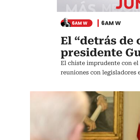
6AM W
6AM W
El “detrás de
presidente G
El chiste imprudente con el
reuniones con legisladores