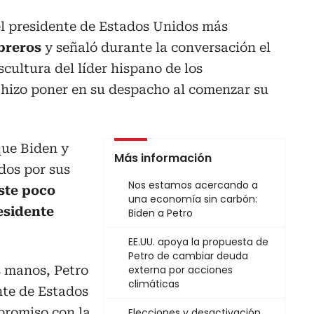
el presidente de Estados Unidos más
obreros
y señaló durante la conversación el
cultura del líder hispano de los
 hizo poner en su despacho al comenzar su
que Biden y
Más información
dos por sus
Nos estamos acercando a
ste poco
una economía sin carbón:
esidente
Biden a Petro
EE.UU. apoya la propuesta de
Petro de cambiar deuda
s manos, Petro
externa por acciones
climáticas
nte de Estados
promiso con la
Elecciones y desactivación