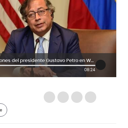
El “detrás de cámaras” de las reuniones del presidente Gustavo Petro en Washington
08:24
le