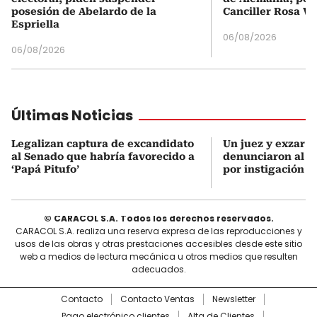
posesión de Abelardo de la
Canciller Rosa Vi
Espriella
06/08/2026
06/08/2026
Últimas Noticias
Legalizan captura de excandidato
Un juez y exzar a
al Senado que habría favorecido a
denunciaron al p
‘Papá Pitufo’
por instigación a
© CARACOL S.A. Todos los derechos reservados.
CARACOL S.A. realiza una reserva expresa de las reproducciones y
usos de las obras y otras prestaciones accesibles desde este sitio
web a medios de lectura mecánica u otros medios que resulten
adecuados.
Contacto
Contacto Ventas
Newsletter
Pago electrónico clientes
Alta de Clientes