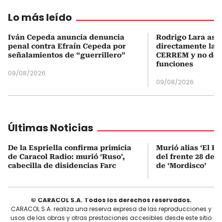
Lo más leído
Iván Cepeda anuncia denuncia
Rodrigo Lara asu
penal contra Efraín Cepeda por
directamente la P
señalamientos de “guerrillero”
CERREM y no del
funciones
09/08/2026
09/08/2026
Últimas Noticias
De la Espriella confirma primicia
Murió alias ‘El Ru
de Caracol Radio: murió ‘Ruso’,
del frente 28 de l
cabecilla de disidencias Farc
de ‘Mordisco’
© CARACOL S.A. Todos los derechos reservados.
CARACOL S.A. realiza una reserva expresa de las reproducciones y
usos de las obras y otras prestaciones accesibles desde este sitio