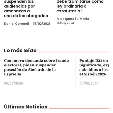
suspenden las
debe tramitarse como
audiencias por
ley ordinaria o
amenazas a
estatutaria?
uno de los abogados
N. Baquero
|
L. María
15/02/2023
Daniel Coronell
15/02/2023
Lo más leído
Con nueva demanda sobre fraude
Puntaje D21 en el
electoral, piden suspender
Significado, expl
posesión de Abelardo de la
subsidios a los q
Espriella
el Sisbén 2026
06/08/2026
06/08/2026
Últimas Noticias