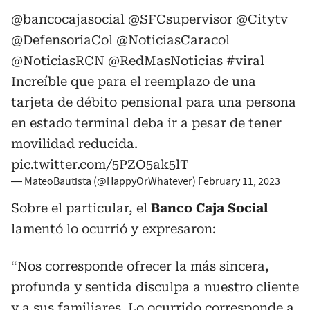
@bancocajasocial
@SFCsupervisor
@Citytv
@DefensoriaCol
@NoticiasCaracol
@NoticiasRCN
@RedMasNoticias
#viral
Increíble que para el reemplazo de una
tarjeta de débito pensional para una persona
en estado terminal deba ir a pesar de tener
movilidad reducida.
pic.twitter.com/5PZO5ak5lT
— MateoBautista (@HappyOrWhatever)
February 11, 2023
Sobre el particular, el
Banco Caja Social
lamentó lo ocurrió y expresaron:
“Nos corresponde ofrecer la más sincera,
profunda y sentida disculpa a nuestro cliente
y a sus familiares. Lo ocurrido corresponde a