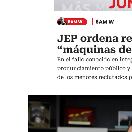
6AM W
6AM W
JEP ordena r
“máquinas de
En el fallo conocido en int
pronunciamiento público y e
de los menores reclutados 