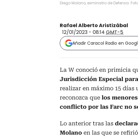
Diego Molano, exministro de Defensa. Fot
Rafael Alberto Aristizábal
12/01/2023 - 08:14
GMT-5
Añadir Caracol Radio en Goog
La W conoció en primicia q
Jurisdicción Especial para
realizar en máximo 15 días
reconozca que
los menores
conflicto por las Farc no 
Lo anterior tras las
declara
Molano
en las que se refir