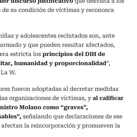
ier discurso justificativo
que desvista a los
de su condición de víctimas y reconozca
 niñas y adolescentes reclutados son, ante
o armado y que pueden resultar afectados,
ra estricta los
principios del DIH de
litar, humanidad y proporcionalidad
”,
 La W.
ores fueron adoptadas al decretar medidas
ias organizaciones de víctimas, y
al calificar
inistro Molano como “graves”,
sables”,
señalando que declaraciones de ese
, afectan la reincorporación y promueven la