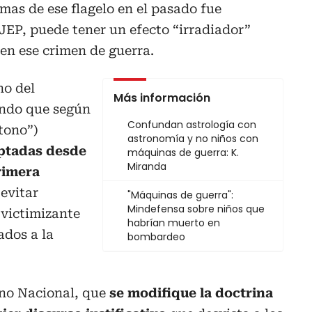
imas de ese flagelo en el pasado fue
 JEP, puede tener un efecto “irradiador”
cen ese crimen de guerra.
no del
Más información
endo que según
Confundan astrología con
tono”)
astronomía y no niños con
optadas desde
máquinas de guerra: K.
Miranda
primera
evitar
"Máquinas de guerra":
Mindefensa sobre niños que
victimizante
habrían muerto en
ados a la
bombardeo
rno Nacional, que
se modifique la doctrina