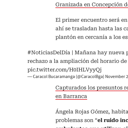
Granizada en Concepción de
El primer encuentro será en
ahí se trasladan hasta las 
plantón en cercanía a los e
#NoticiasDelDía
| Mañana hay nueva p
rechazo a la ampliación del horario de
pic.twitter.com/H0IHLVyyQj
— Caracol Bucaramanga (@CaracolBga)
November 2
Capturados los presuntos re
en Barranca
Ángela Rojas Gómez, habita
problemas son “
el ruido in