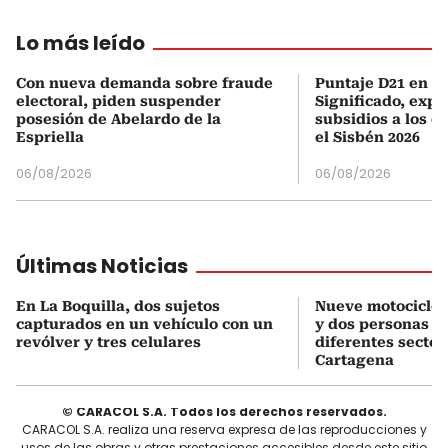
Lo más leído
Con nueva demanda sobre fraude
Puntaje D21 en el
electoral, piden suspender
Significado, expl
posesión de Abelardo de la
subsidios a los q
Espriella
el Sisbén 2026
06/08/2026
06/08/2026
Últimas Noticias
En La Boquilla, dos sujetos
Nueve motociclet
capturados en un vehículo con un
y dos personas c
revólver y tres celulares
diferentes sector
Cartagena
© CARACOL S.A. Todos los derechos reservados.
CARACOL S.A. realiza una reserva expresa de las reproducciones y
usos de las obras y otras prestaciones accesibles desde este sitio