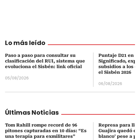
Lo más leído
Paso a paso para consultar su
Puntaje D21 en el
clasificación del RUI, sistema que
Significado, expl
evoluciona el Sisbén: link oficial
subsidios a los q
el Sisbén 2026
05/08/2026
06/08/2026
Últimas Noticias
Tom Rahill rompe record de 96
Represa para lle
pitones capturadas en 10 días: “Es
Guajira quedó en 
una terapia para exmilitares”
blanco’ pese a p