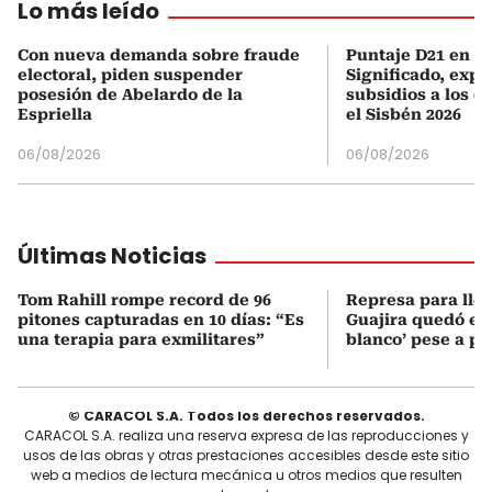
Lo más leído
Con nueva demanda sobre fraude
Puntaje D21 en el
electoral, piden suspender
Significado, expl
posesión de Abelardo de la
subsidios a los q
Espriella
el Sisbén 2026
06/08/2026
06/08/2026
Últimas Noticias
Tom Rahill rompe record de 96
Represa para lle
pitones capturadas en 10 días: “Es
Guajira quedó en 
una terapia para exmilitares”
blanco’ pese a p
© CARACOL S.A. Todos los derechos reservados.
CARACOL S.A. realiza una reserva expresa de las reproducciones y
usos de las obras y otras prestaciones accesibles desde este sitio
web a medios de lectura mecánica u otros medios que resulten