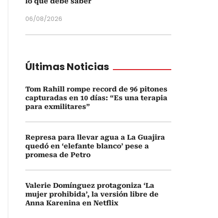
lo que debe saber
06/08/2026
Últimas Noticias
Tom Rahill rompe record de 96 pitones
capturadas en 10 días: “Es una terapia
para exmilitares”
Represa para llevar agua a La Guajira
quedó en ‘elefante blanco’ pese a
promesa de Petro
Valerie Domínguez protagoniza ‘La
mujer prohibida’, la versión libre de
Anna Karenina en Netflix