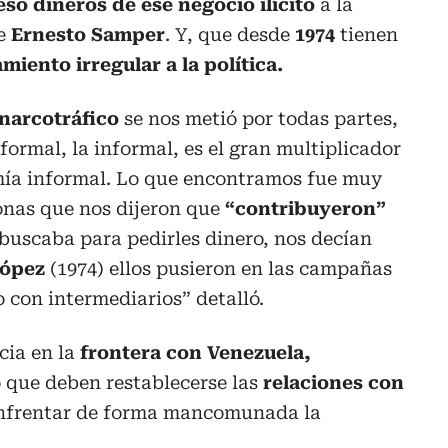
eso dineros de ese negocio ilícito
a la
e
Ernesto Samper
. Y, que desde
1974
tienen
miento irregular a la política.
narcotráfico
se nos metió por todas partes,
formal, la informal, es el gran multiplicador
mía informal. Lo que encontramos fue muy
onas que nos dijeron que
“contribuyeron”
 buscaba para pedirles dinero, nos decían
López
(1974) ellos pusieron en las campañas
 con intermediarios” detalló.
cia en la
frontera con Venezuela,
 que deben restablecerse las
relaciones con
enfrentar de forma mancomunada la