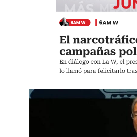
6AM W
6AM W
El narcotráfic
campañas polí
En diálogo con La W, el pr
lo llamó para felicitarlo tra