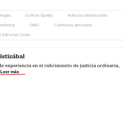
onajes
La W en Spotify
Noticias destacadas
onflictos
FARC
Conflictos armados
o Sánchez Cristo
istizábal
de experiencia en el cubrimiento de justicia ordinaria,
Leer más