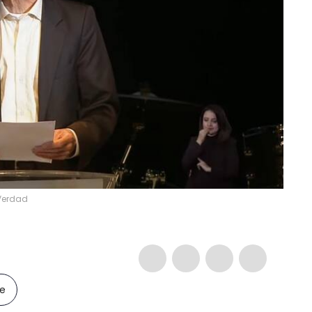
 Verdad
le