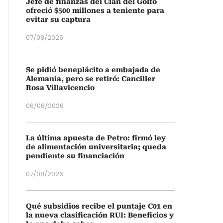
Jefe de finanzas del Clan del Golfo
ofreció $500 millones a teniente para
evitar su captura
07/08/2026
Se pidió beneplácito a embajada de
Alemania, pero se retiró: Canciller
Rosa Villavicencio
06/08/2026
La última apuesta de Petro: firmó ley
de alimentación universitaria; queda
pendiente su financiación
07/08/2026
Qué subsidios recibe el puntaje C01 en
la nueva clasificación RUI: Beneficios y