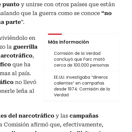
e punto
y unirse con otros países que están
ñalando que la guerra como se conoce
“no
na parte
”.
viviéndolo en
Más información
zo la
guerrilla
Comisión de la Verdad
arcotráfico
,
concluyó que Farc mató
fico
que ha
cerca de 100.000 personas
mas al país.
EE.UU. investigaba “dineros
áfico
no llevó
calientes” en campañas
desde 1974: Comisión de la
nerle leña al
Verdad
nes del narcotráfico
y las
campañas
la Comisión afirmó que, efectivamente,