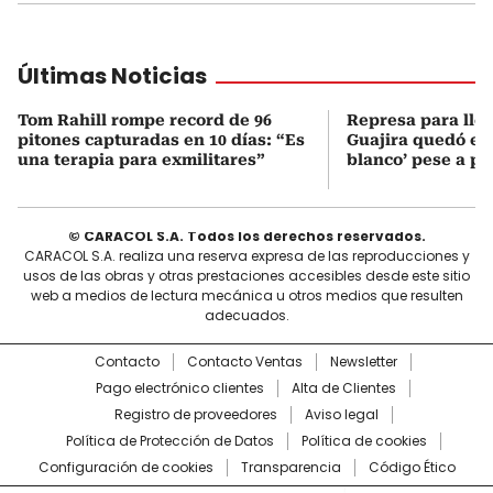
Últimas Noticias
Tom Rahill rompe record de 96
Represa para lle
pitones capturadas en 10 días: “Es
Guajira quedó en 
una terapia para exmilitares”
blanco’ pese a p
© CARACOL S.A. Todos los derechos reservados.
CARACOL S.A. realiza una reserva expresa de las reproducciones y
usos de las obras y otras prestaciones accesibles desde este sitio
web a medios de lectura mecánica u otros medios que resulten
adecuados.
Contacto
Contacto Ventas
Newsletter
Pago electrónico clientes
Alta de Clientes
Registro de proveedores
Aviso legal
Política de Protección de Datos
Política de cookies
Configuración de cookies
Transparencia
Código Ético