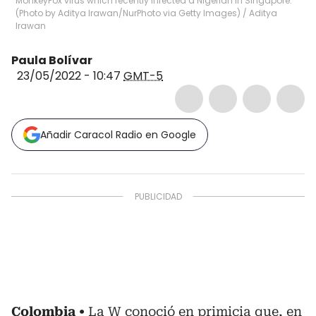
MonkeyPox virus which recently infected a Nigerian in Singapore.
(Photo by Aditya Irawan/NurPhoto via Getty Images)
/
Aditya
Irawan
Paula Bolívar
23/05/2022 - 10:47
GMT-5
Añadir Caracol Radio en Google
Colombia
La W conoció en primicia que, en