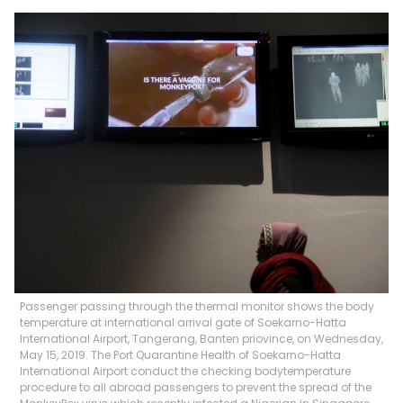
Passenger passing through the thermal monitor shows the body
temperature at international arrival gate of Soekarno-Hatta
International Airport, Tangerang, Banten priovince, on Wednesday,
May 15, 2019. The Port Quarantine Health of Soekarno-Hatta
International Airport conduct the checking bodytemperature
procedure to all abroad passengers to prevent the spread of the