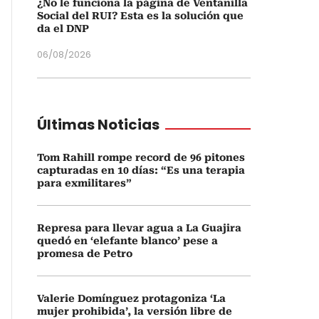
¿No le funciona la página de Ventanilla
Social del RUI? Esta es la solución que
da el DNP
06/08/2026
Últimas Noticias
Tom Rahill rompe record de 96 pitones
capturadas en 10 días: “Es una terapia
para exmilitares”
Represa para llevar agua a La Guajira
quedó en ‘elefante blanco’ pese a
promesa de Petro
Valerie Domínguez protagoniza ‘La
mujer prohibida’, la versión libre de