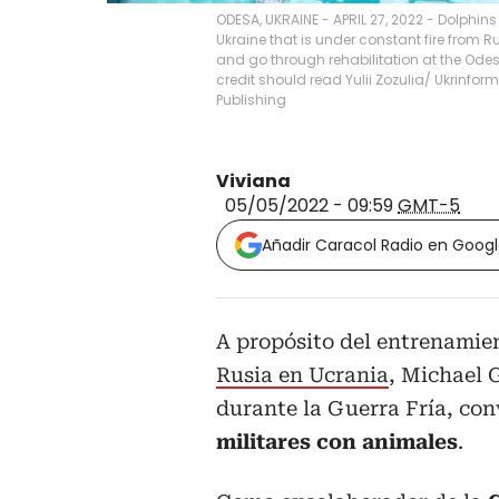
ODESA, UKRAINE - APRIL 27, 2022 - Dolphins
Ukraine that is under constant fire from 
and go through rehabilitation at the Ode
credit should read Yulii Zozulia/ Ukrinfor
Publishing
Viviana
05/05/2022 - 09:59
GMT-5
Añadir Caracol Radio en Goog
A propósito del entrenamie
Rusia en Ucrania
, Michael 
durante la Guerra Fría, con
militares con animales
.