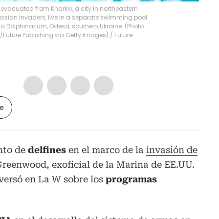
 evacuated from Kharkiv, a city in northeastern
Russian invaders, live in a separate swimming pool
sa Dolphinarium, Odesa, southern Ukraine. (Photo
m/Future Publishing via Getty Images)
/
Future
le
nto de
delfines
en el marco de la
invasión de
Greenwood, exoficial de la Marina de EE.UU.
versó en La W sobre los
programas