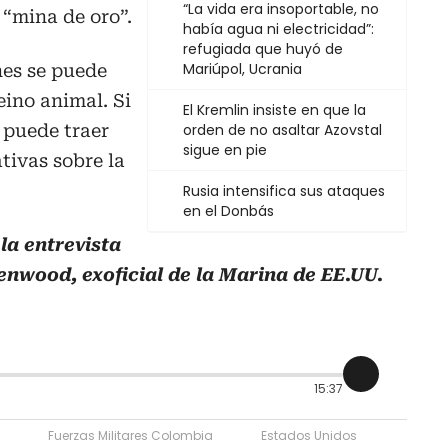
“La vida era insoportable, no
“mina de oro”.
había agua ni electricidad”:
refugiada que huyó de
Mariúpol, Ucrania
nes se puede
eino animal. Si
El Kremlin insiste en que la
e puede traer
orden de no asaltar Azovstal
sigue en pie
tivas sobre la
Rusia intensifica sus ataques
en el Donbás
la entrevista
nwood, exoficial de la Marina de EE.UU.
15:37
Fuerzas Militares Colombia
Estados Unidos