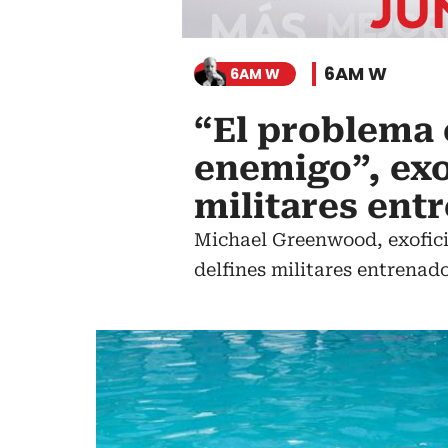
6AM W
6AM W
“El problema 
enemigo”, exof
militares ent
Michael Greenwood, exoficia
delfines militares entrenad