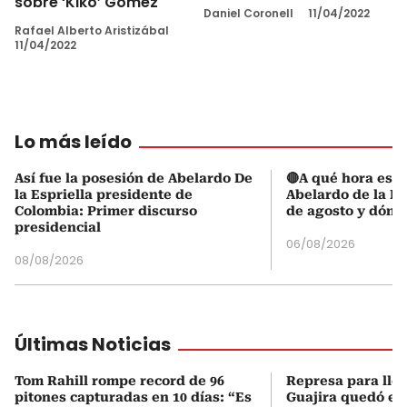
sobre ‘Kiko’ Gómez
Daniel Coronell
11/04/2022
Rafael Alberto Aristizábal
11/04/2022
Lo más leído
Así fue la posesión de Abelardo De
🔴A qué hora es l
la Espriella presidente de
Abelardo de la Es
Colombia: Primer discurso
de agosto y dónd
presidencial
06/08/2026
08/08/2026
Últimas Noticias
Tom Rahill rompe record de 96
Represa para lle
pitones capturadas en 10 días: “Es
Guajira quedó en 