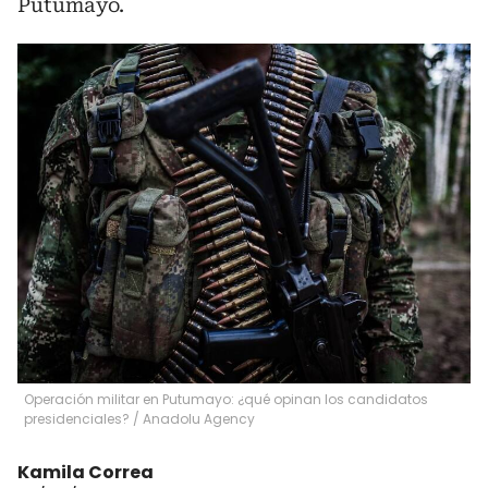
Putumayo.
Operación militar en Putumayo: ¿qué opinan los candidatos
presidenciales?
/
Anadolu Agency
Kamila Correa