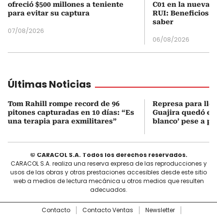
ofreció $500 millones a teniente
C01 en la nueva c
para evitar su captura
RUI: Beneficios y
saber
07/08/2026
06/08/2026
Últimas Noticias
Tom Rahill rompe record de 96
Represa para lle
pitones capturadas en 10 días: “Es
Guajira quedó en 
una terapia para exmilitares”
blanco’ pese a p
© CARACOL S.A. Todos los derechos reservados.
CARACOL S.A. realiza una reserva expresa de las reproducciones y
usos de las obras y otras prestaciones accesibles desde este sitio
web a medios de lectura mecánica u otros medios que resulten
adecuados.
Contacto
Contacto Ventas
Newsletter