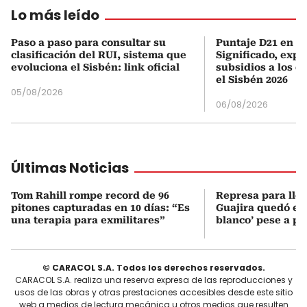
Lo más leído
Paso a paso para consultar su
Puntaje D21 en el
clasificación del RUI, sistema que
Significado, expl
evoluciona el Sisbén: link oficial
subsidios a los q
el Sisbén 2026
05/08/2026
06/08/2026
Últimas Noticias
Tom Rahill rompe record de 96
Represa para lle
pitones capturadas en 10 días: “Es
Guajira quedó en 
una terapia para exmilitares”
blanco’ pese a p
© CARACOL S.A. Todos los derechos reservados.
CARACOL S.A. realiza una reserva expresa de las reproducciones y
usos de las obras y otras prestaciones accesibles desde este sitio
web a medios de lectura mecánica u otros medios que resulten