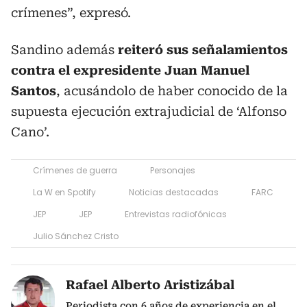
crímenes”, expresó.
Sandino además
reiteró sus señalamientos
contra el expresidente Juan Manuel
Santos
, acusándolo de haber conocido de la
supuesta ejecución extrajudicial de ‘Alfonso
Cano’.
Crímenes de guerra
Personajes
La W en Spotify
Noticias destacadas
FARC
JEP
JEP
Entrevistas radiofónicas
Julio Sánchez Cristo
Rafael Alberto Aristizábal
Periodista con 6 años de experiencia en el