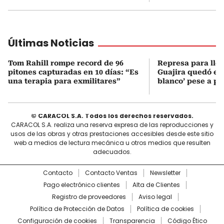
Últimas Noticias
Tom Rahill rompe record de 96
Represa para lle
pitones capturadas en 10 días: “Es
Guajira quedó en 
una terapia para exmilitares”
blanco’ pese a p
© CARACOL S.A. Todos los derechos reservados.
CARACOL S.A. realiza una reserva expresa de las reproducciones y
usos de las obras y otras prestaciones accesibles desde este sitio
web a medios de lectura mecánica u otros medios que resulten
adecuados.
Contacto
Contacto Ventas
Newsletter
Pago electrónico clientes
Alta de Clientes
Registro de proveedores
Aviso legal
Política de Protección de Datos
Política de cookies
Configuración de cookies
Transparencia
Código Ético