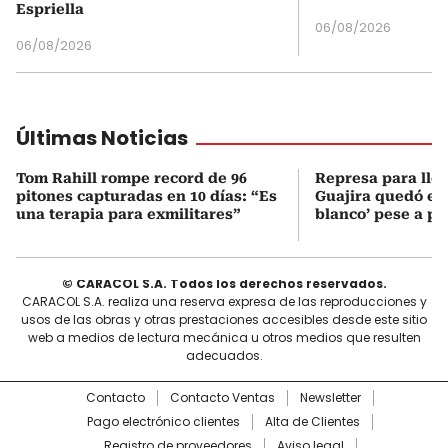
Espriella
06/08/2026
06/08/2026
Últimas Noticias
Tom Rahill rompe record de 96
Represa para lle
pitones capturadas en 10 días: “Es
Guajira quedó en 
una terapia para exmilitares”
blanco’ pese a p
© CARACOL S.A. Todos los derechos reservados.
CARACOL S.A. realiza una reserva expresa de las reproducciones y
usos de las obras y otras prestaciones accesibles desde este sitio
web a medios de lectura mecánica u otros medios que resulten
adecuados.
Contacto
Contacto Ventas
Newsletter
Pago electrónico clientes
Alta de Clientes
Registro de proveedores
Aviso legal