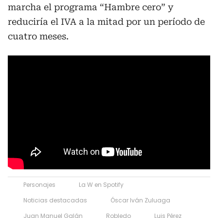
marcha el programa “Hambre cero” y
reduciría el IVA a la mitad por un período de
cuatro meses.
Personajes
La W en Spotify
Noticias destacadas
Óscar Iván Zuluaga
Juan Manuel Galán
Robledo
Luis Pérez