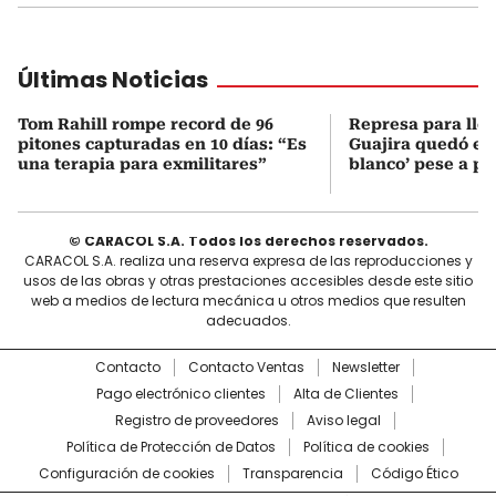
Últimas Noticias
Tom Rahill rompe record de 96
Represa para lle
pitones capturadas en 10 días: “Es
Guajira quedó en 
una terapia para exmilitares”
blanco’ pese a p
© CARACOL S.A. Todos los derechos reservados.
CARACOL S.A. realiza una reserva expresa de las reproducciones y
usos de las obras y otras prestaciones accesibles desde este sitio
web a medios de lectura mecánica u otros medios que resulten
adecuados.
Contacto
Contacto Ventas
Newsletter
Pago electrónico clientes
Alta de Clientes
Registro de proveedores
Aviso legal
Política de Protección de Datos
Política de cookies
Configuración de cookies
Transparencia
Código Ético