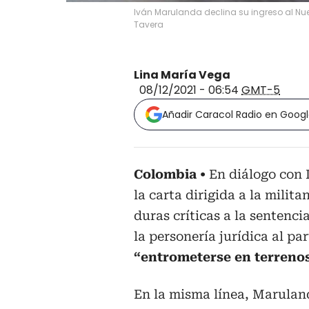
Iván Marulanda declina su ingreso al Nue
Tavera
Lina María Vega
08/12/2021 - 06:54
GMT-5
Añadir Caracol Radio en Goog
Colombia
En diálogo con 
la carta dirigida a la milita
duras críticas a la sentenci
la personería jurídica al pa
“entrometerse en terreno
En la misma línea, Marulan