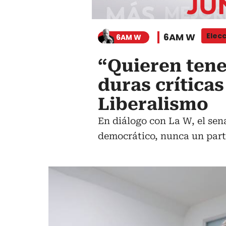
6AM W
Elec
6AM W
“Quieren tener
duras crítica
Liberalismo
En diálogo con La W, el se
democrático, nunca un parti