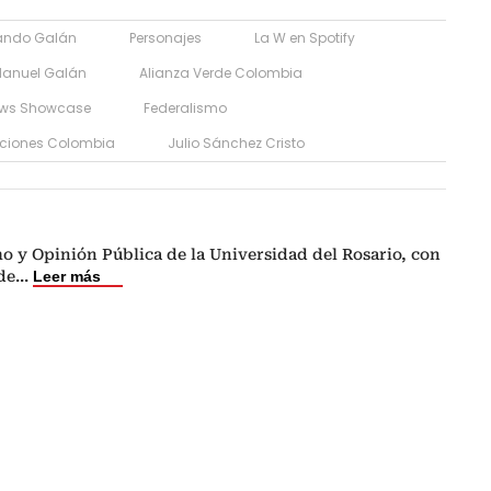
nando Galán
Personajes
La W en Spotify
Manuel Galán
Alianza Verde Colombia
ews Showcase
Federalismo
cciones Colombia
Julio Sánchez Cristo
o y Opinión Pública de la Universidad del Rosario, con
de
...
Leer más