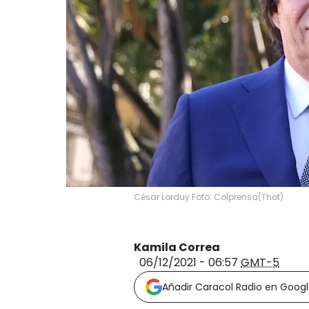
César Lorduy Foto: Colprensa
(
Thot
)
Kamila Correa
06/12/2021 - 06:57
GMT-5
Añadir Caracol Radio en Goog