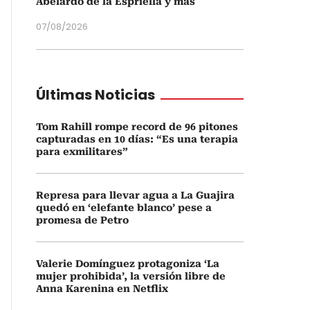
Abelardo de la Espriella y más
07/08/2026
Últimas Noticias
Tom Rahill rompe record de 96 pitones
capturadas en 10 días: “Es una terapia
para exmilitares”
Represa para llevar agua a La Guajira
quedó en ‘elefante blanco’ pese a
promesa de Petro
Valerie Domínguez protagoniza ‘La
mujer prohibida’, la versión libre de
Anna Karenina en Netflix