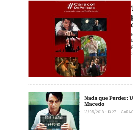
E
l
p
2
Nada que Perder: U
Macedo
13/05/2018 - 13:27
CARAC