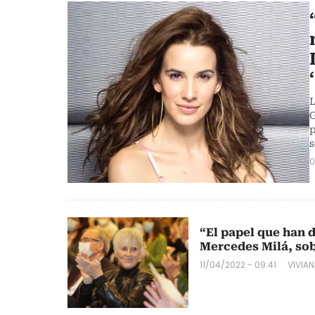
L
G
p
s
0
“El papel que han 
Mercedes Milá, so
11/04/2022 - 09:41
VIVIA