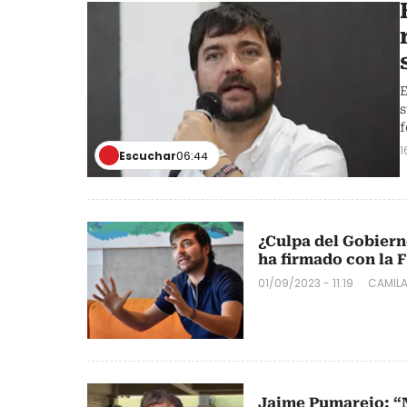
E
s
f
1
Escuchar
06:44
¿Culpa del Gobiern
ha firmado con la 
01/09/2023 - 11:19
CAMILA
Jaime Pumarejo: “