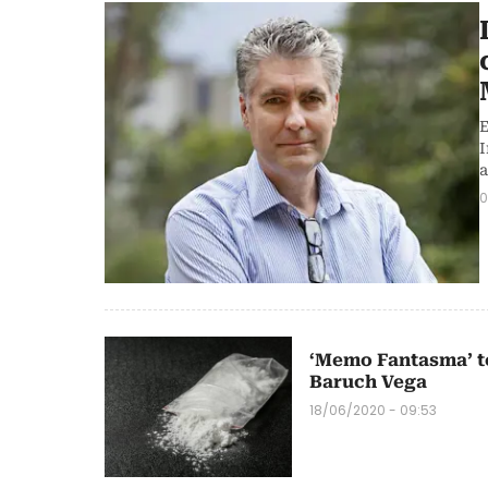
E
I
a
0
‘Memo Fantasma’ t
Baruch Vega
18/06/2020 - 09:53